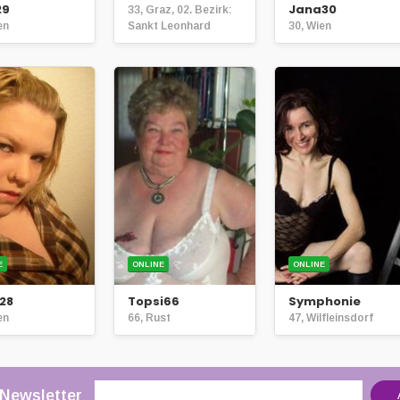
29
Jana30
33, Graz, 02. Bezirk:
en
Sankt Leonhard
30, Wien
E
ONLINE
ONLINE
28
Topsi66
Symphonie
en
66, Rust
47, Wilfleinsdorf
 Newsletter