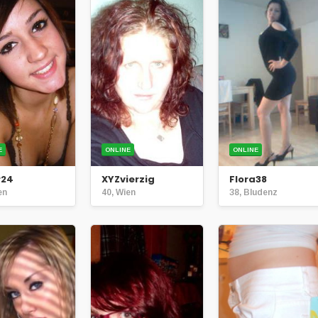
E
ONLINE
ONLINE
24
XYZvierzig
Flora38
en
40, Wien
38, Bludenz