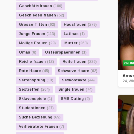
Geschäftsfrauen
(100)
Geschieden frauen
(52)
Grosse Titten
(62)
Hausfrauen
(279)
Junge Frauen
(113)
Latinas
(1)
Mollige Frauen
(29)
Mutter
(260)
Omas
(8)
Osteuropäerinnen
(1)
Reiche frauen
(13)
Reife frauen
(229)
ONLIN
Rote Haare
(45)
Schwarze Haare
(62)
Amor
Seitensprung
(13)
Sexkontakte
(44)
24, Wi
Sextreffen
(264)
Single frauen
(74)
Sklavenspiele
(1)
SMS Dating
(2)
Studentinnen
(27)
Suche Beziehung
(69)
Verheiratete Frauen
(7)