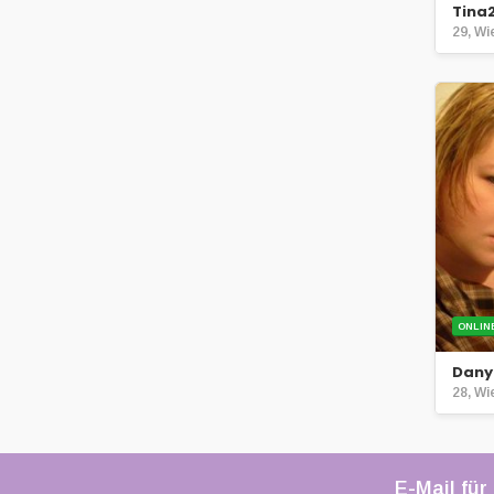
Tina
29, Wi
ONLIN
Dany
28, Wi
E-Mail für