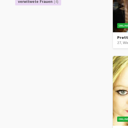
verwitwete Frauen
(4)
ONLIN
Pret
27, Wi
ONLIN