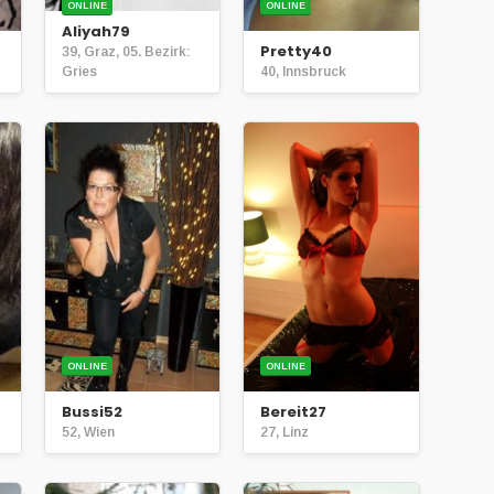
ONLINE
ONLINE
Aliyah79
Pretty40
39, Graz, 05. Bezirk:
Gries
40, Innsbruck
ONLINE
ONLINE
Bussi52
Bereit27
52, Wien
27, Linz