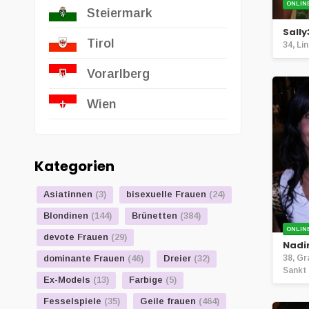
ONLIN
Steiermark
Sally
Tirol
34, Li
Vorarlberg
Wien
Kategorien
Asiatinnen
(3)
bisexuelle Frauen
(24)
Blondinen
(144)
Brünetten
(384)
ONLIN
devote Frauen
(29)
Nadi
dominante Frauen
(46)
Dreier
(32)
38, Gr
Sankt
Ex-Models
(13)
Farbige
(5)
Fesselspiele
(35)
Geile frauen
(464)