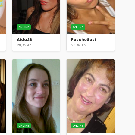
ONLINE
ONLINE
Aida28
FescheSusi
28, Wien
30, Wien
ONLINE
ONLINE