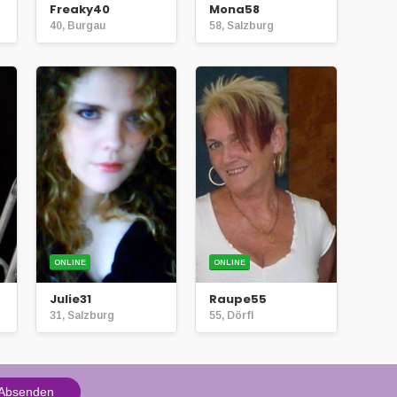
Freaky40
Mona58
40, Burgau
58, Salzburg
ONLINE
ONLINE
Julie31
Raupe55
31, Salzburg
55, Dörfl
Absenden