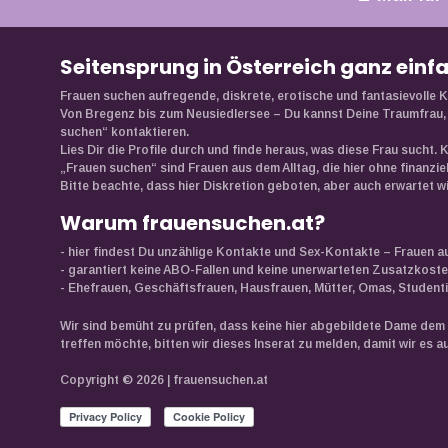
Seitensprung in Österreich ganz einf
Frauen suchen aufregende, diskrete, erotische und fantasievoll
Von Bregenz bis zum Neusiedlersee – Du kannst Deine Traumfrau, 
suchen“ kontaktieren.
Lies Dir die Profile durch und finde heraus, was diese Frau sucht. 
„Frauen suchen“ sind Frauen aus dem Alltag, die hier ohne finanzi
Bitte beachte, dass hier Diskretion geboten, aber auch erwartet wi
Warum frauensuchen.at?
- hier findest Du unzählige Kontakte und Sex-Kontakte – Frauen a
- garantiert keine ABO-Fallen und keine unerwarteten Zusatzkoste
- Ehefrauen, Geschäftsfrauen, Hausfrauen, Mütter, Omas, Studentinn
Wir sind bemüht zu prüfen, dass keine hier abgebildete Dame dem 
treffen möchte, bitten wir dieses Inserat zu melden, damit wir e
Copyright © 2026 | frauensuchen.at