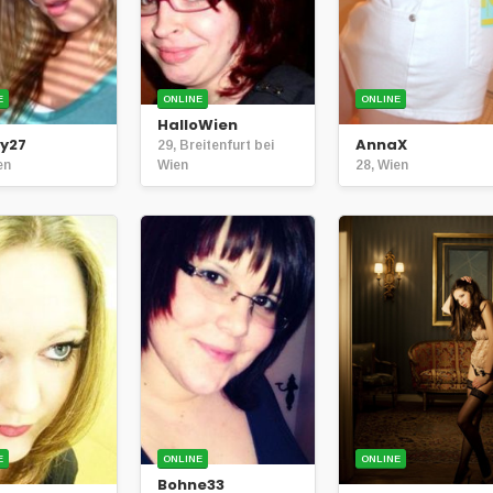
E
ONLINE
ONLINE
HalloWien
ty27
AnnaX
29, Breitenfurt bei
en
Wien
28, Wien
E
ONLINE
ONLINE
Bohne33