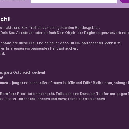
ach!
e Kontakte und Sex-Treffen aus dem gesamten Bundesgebiet.
Dein Sex-Abenteuer oder einfach Dein Objekt der Begierde ganz unverbindli
Kontaktiere diese Frau und zeige ihr, dass Du ein interessanter Mann bist.
ellen Interessen ein passendes Pendant suchen.
rd.
us ganz Österreich suchen!
n!
en – junge und auch reifere Frauen in Hülle und Fülle! Bleibe dran, solange D
Beruf der Prostitution nachgeht. Falls sich eine Dame am Telefon nur gegen 
s aus unserer Datenbank löschen und diese Dame sperren können.