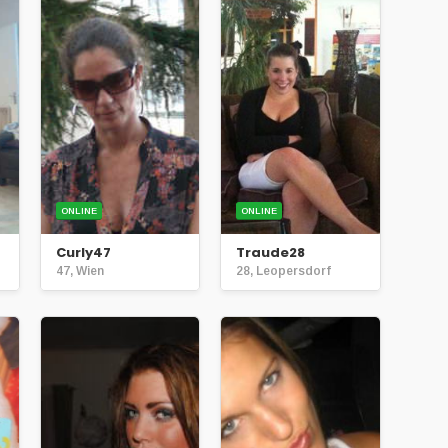
ONLINE
ONLINE
Curly47
Traude28
47, Wien
28, Leopersdorf