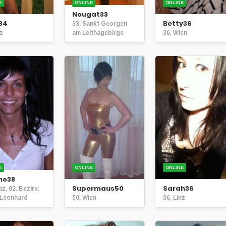
E
ONLINE
ONLINE
Nougat33
34
Betty36
33, Sankt Georgen
nz
am Leithagebirge
36, Wien
E
ONLINE
ONLINE
ne38
Supermaus50
Sarah36
az, 02. Bezirk:
 Leonhard
50, Wien
36, Linz